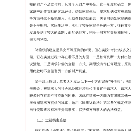
割的财产不足支付的，从其个人财产中补足。这一制度的确立，
家庭中所作贡献的客观评价。婚姻家庭生活，要求配偶双方在感
等方面持续不断地投入。但就多数婚姻而言，夫妻对婚姻家庭的
是不平衡的。实际生活中，承担了较多家庭事务的一方，往往其
发展受到了较大的牵制，而配偶他方，则基于对方的奉献和牺牲
很大的利益。
补偿权的建立是男女平等原则的体现，但在实践中付出较多义
偿。它在实施过程中存在着不足的方面；一是如何判断一方付出
说清楚。二是请求补偿的金额、方式、期限没有作任何规定，原
用此款时不当侵害另一方的财产利益。
鉴于以上原因，笔者认为应从以下一个方面完善“补偿权”：法
般来说，被请求人的社会地位或经济地位明显优于请求人，请求
较多时存在着不可克服的困难。因此在请求一方能力有限或其他
应根据请求方提供的线索，适用《民事诉讼法》第65条的规定依
当行使调查权有利于弄清事实，保护双方当事人的合法权益。
（三）过错损害赔偿
修改后的《婚姻法》第46条规定：“因重婚、有配偶者与他人同