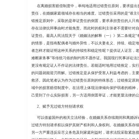
在离婚损害赔偿制度中，单纯地适用过错责任原则，要求提出
责任，在婚姻家庭领域存在相当的难度。过错责任采用的是“谁主
错推定原则中，采取的是举证责任的倒置，要求承担责任的人只
存在法律抗辩事由时才能免责。而此时的权利主张者不需要针对
证责任。最高人民法院关于《婚姻法的解释（一）》第二条规定“
的情形，是指有配偶者与婚外异性，不以夫妻名义、持续、稳定
者怎样才能证明这种关系的持续性和稳定性呢？提供证人证言，老
难断家务事”等传统习俗的制约而不愿作证。我国现行民事诉讼法
更没有规定证人不作证的法律责任。若能适时地用过错推定，实
的问题就能迎刃而解。过错推定是从保护受害人利益考虑的，主
救济。因此笔者认为作为过错责任原则的特殊形态，过错推定原
域中的损害赔偿制度中。在法理上体现法律倾向保护弱者的精神
己受到了什么实际损害，另一方适用倒置举证，才能更显法律的
2、赋予无过错方特别请求权
可以借鉴国外的相关立法经验，在婚姻关系存续期间和离婚诉
过错方特别请求权以保护其财产权利和人身权利。在婚姻关系存
另一方严重违反应尽义务危及到家庭利益时，请求法院采取紧急