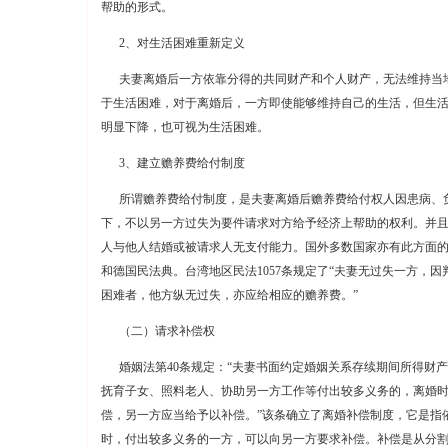
帮助的形式。
2、对生活困难重新定义
夫妻离婚后一方依靠分得的共同财产和个人财产，无法维持当
于生活困难，对于离婚后，一方即使能够维持自己的生活，但生
明显下降，也可视为生活困难。
3、建立赡养费给付制度
所谓赡养费给付制度，是夫妻离婚后赡养费给付权人因患病、
下，不以另一方过失为要件请求对方给予经济上帮助的权利。并
人与他人结婚或被请求人无支付能力。国外多数国家亦有此方面
和德国民法典。台湾地区民法1057条规定了“夫妻无过失一方，
困难者，他方纵无过失，亦应给相应的赡养费。”
（二）请求补偿权
婚姻法第40条规定：“夫妻书面约定婚姻关系存续期间所得财产
抚育子女、照料老人、协助另一方工作等付出较多义务的，离婚
偿，另一方应当给予以补偿。”该条确立了离婚补偿制度，它是指
时，付出较多义务的一方，可以向另一方要求补偿。补偿是从分