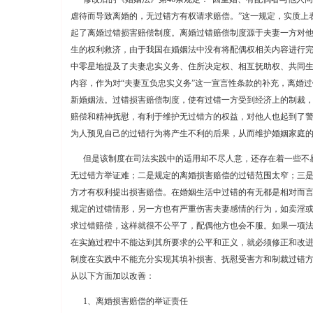
虐待而导致离婚的，无过错方有权请求赔偿。”这一规定，实质上
起了离婚过错损害赔偿制度。离婚过错赔偿制度源于夫妻一方对
生的权利救济，由于我国在婚姻法中没有将配偶权相关内容进行
中零星地提及了夫妻忠实义务、住所决定权、相互抚助权、共同
内容，作为对“夫妻互负忠实义务”这一宣言性条款的补充，离婚
新婚姻法。过错损害赔偿制度，使有过错一方受到经济上的制裁
赔偿和精神抚慰，有利于维护无过错方的权益，对他人也起到了
为人预见自己的过错行为将产生不利的后果，从而维护婚姻家庭
但是该制度在司法实践中的适用却不尽人意，还存在着一些不
无过错方举证难；二是规定的离婚损害赔偿的过错范围太窄；三
方才有权利提出损害赔偿。在婚姻生活中过错的有无都是相对而
规定的过错情形，另一方也有严重伤害夫妻感情的行为，如卖淫
求过错赔偿，这样就很不公平了，配偶他方也会不服。如果一项
在实施过程中不能达到其所要求的公平和正义，就必须修正和改
制度在实践中不能充分实现其填补损害、抚慰受害方和制裁过错
从以下方面加以改善：
1、离婚损害赔偿的举证责任