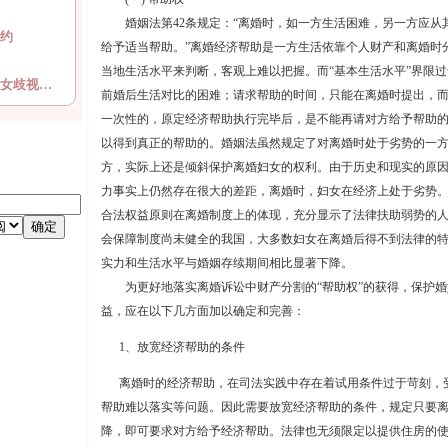
婚姻法第42条规定：“离婚时，如一方生活困难，另一方应从
约
给予适当帮助。”离婚经济帮助是一方生活依靠个人财产和离婚时
当地生活水平来判断，客观上难以把握。而“基本生活水平”界限
女歧视…
前婚后生活对比的困难；请求帮助的时间，只能在离婚时提出，
一次性的，原定经济帮助执行完毕后，是不能再请对方给予帮助
以得到真正的帮助的。婚姻法虽然规定了对离婚时处于劣势的一
方，实际上还是倾斜保护离婚妇女的权利。由于历史和现实的原
力事实上仍然存在很大的差距，离婚时，妇女在经济上处于劣势
合法权益原则在离婚制度上的体现，充分显示了法律扶助弱势的
会保障制度尚未健全的我国，大多数妇女在离婚后得不到法律的
实力和生活水平与婚姻存续期间相比显著下降。
为更好地落实离婚诉讼中财产分割的“帮助权”的获得，保护婚
益，应在以下几方面加以确定和完善：
1、放宽经济帮助的条件
离婚时的经济帮助，在司法实践中存在着试用条件过于苛刻，
帮助难以落实等问题。因此需要放宽经济帮助的条件，规定只要
降，即可要求对方给予经济帮助。法律也无须限定以提供住房的