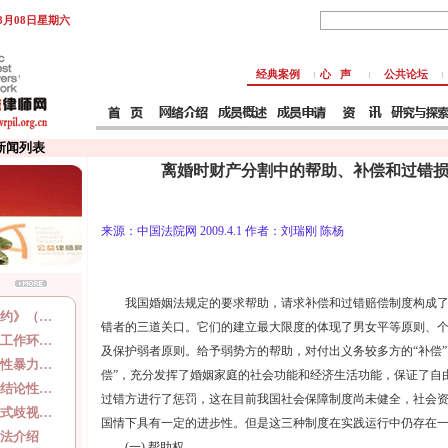
年8月08日星期六
经典案例
心 声
公共论坛
 新闻列表
离婚时财产分割中的帮助、补偿和过错
来源：中国法院网 2009.4.1 作者：刘瑞刚 陈杨
我国婚姻法规定的要求帮助，请求补偿和过错赔偿制度构成了
约》（…
错者的三道关口。它们的建立最大限度的体现了男女平等原则、
工作环…
及保护弱者原则。给予弱势方的帮助，对付出义务较多方的“补偿”
性暴力…
偿”，充分发挥了婚姻家庭的社会功能和经济生活功能，保证了自
结论性…
过错方进行了惩罚，这在目前我国社会保障制度尚未健全，社会
式歧视…
国情下具有一定的进步性。但是这三种制度在实践运行中仍存在
法介绍
(一) 帮助权