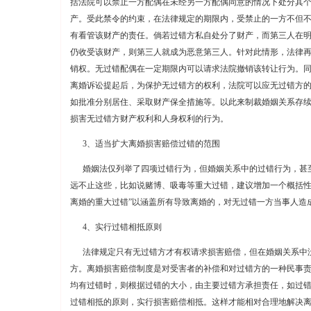
括法院可以禁止一方配偶在未经另一方配偶同意的情况下处分其
产。受此禁令的约束，在法律规定的期限内，受禁止的一方不但
有看管该财产的责任。倘若过错方私自处分了财产，而第三人在
仍收受该财产，则第三人就成为恶意第三人。针对此情形，法律
销权。无过错配偶在一定期限内可以请求法院撤销该转让行为。
离婚诉讼提起后，为保护无过错方的权利，法院可以应无过错方
如批准分别居住、采取财产保全措施等。以此来制裁婚姻关系存
损害无过错方财产权利和人身权利的行为。
3、适当扩大离婚损害赔偿过错的范围
婚姻法仅列举了四项过错行为，但婚姻关系中的过错行为，甚
远不止这些，比如说赌博、吸毒等重大过错，建议增加一个概括性
离婚的重大过错”以涵盖所有导致离婚的，对无过错一方当事人造
4、实行过错相抵原则
法律规定只有无过错方才有权请求损害赔偿，但在婚姻关系中
方。离婚损害赔偿制度是对受害者的补偿和对过错方的一种民事
均有过错时，则根据过错的大小，由主要过错方承担责任，如过
过错相抵的原则，实行损害赔偿相抵。这样才能相对合理地解决