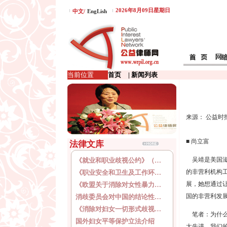
2026年8月09日星期日
中文/
EngLish
当前位置
首页
| 新闻列表
来源： 公益时报 
■ 尚立富
法律文库
吴靖是美国滋
《就业和职业歧视公约》（…
的非营利机构
《职业安全和卫生及工作环…
展，她想通过
《欧盟关于消除对女性暴力…
国的非营利发
消歧委员会对中国的结论性…
《消除对妇女一切形式歧视…
笔者：为什么
国外妇女平等保护立法介绍
太先进，我们