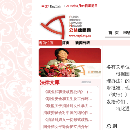
2026年8月09日星期日
中文/
EngLish
当前位置
首页
| 新闻列表
各有关单位
根据国家
理办法〉的
法律文库
府批准，现
《就业和职业歧视公约》（…
（试行）》
《职业安全和卫生及工作环…
发给你们，
《欧盟关于消除对女性暴力…
特此通
消歧委员会对中国的结论性…
《消除对妇女一切形式歧视…
总 则
国外妇女平等保护立法介绍