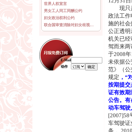
12
月
31
日
世界人权宣言
现只
男女工人同工同酬公约
政法工作
妇女政治权利公约
施的社会
联合国审查消除对妇女歧视…
公正透明
机关已经
驾而来两
于
2008
年
E-Mail
未依据公
动作
范》（公
规定
，“
按期提交
证有效期
公告。有
动车驾驶
[2007]58
车驾驶证
条，
20