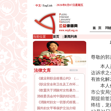
2026年8月07日星期五
中文/
EngLish
当前位置
首页
| 新闻列表
尊敬的郭
本人
法律文库
达诉求之
《就业和职业歧视公约》（…
有效化解
《职业安全和卫生及工作环…
本人
《欧盟关于消除对女性暴力…
市公安局
消歧委员会对中国的结论性…
期提前签
《消除对妇女一切形式歧视…
终结，龙
国外妇女平等保护立法介绍