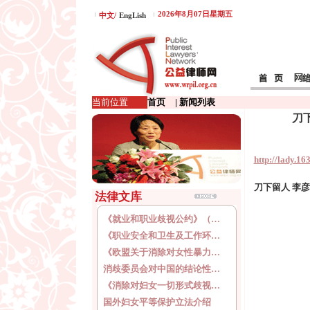
2026年8月07日星期五
中文/
EngLish
当前位置
首页
| 新闻列表
刀
http://lady.
刀下留人 李
法律文库
《就业和职业歧视公约》（…
《职业安全和卫生及工作环…
《欧盟关于消除对女性暴力…
消歧委员会对中国的结论性…
《消除对妇女一切形式歧视…
国外妇女平等保护立法介绍