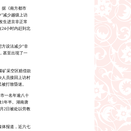
，据《南方都市
中“减少越级上访
如发生进京非正常
24小时内赶到北
。
想方设法减少“非
生，甚至出现了一
因煤矿采空区赔偿款
杂人员接回上访村
民被打致昏迷。
口市一名年逾八十
教1年半。湖南唐
8月2日被处以劳教
媒体报道，近六七