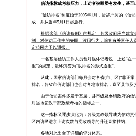
信访指标成考核压力，上访者被殴屡有发生，甚至
“信访排名”制度始于2005年1月，措辞严厉的《信
成，并从当年5月1日起施行。
根据这部《信访条例》的规定，各级政府应当建立
制，对信访工作中的失职、渎职行为，追究有关责任人
定范围内予以通报。
一名基层信访工作人员曾对媒体记者说，上述“在
报”的规定，最终演变为“以排名的形式通报”。
从此，国家信访部门每月会对各省(市、区)“非正常
排名，各省市信访部门也会对各地市排名，直至县市及
由于信访案件多发于基层，县市级及乡镇政府的信
对当地党政干部政绩考核的指标之一。
这一指标又逐步演化为：各级党政领导成为信访责
区内访民进京上访次数与党政领导的升迁直接挂钩。
各地对此出台了详细的评分体系。