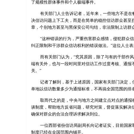
了规模性群体事件和个人极端事件。
有关部门人士告诉记者，近年来，一些地方不是在
决信访问题上下工夫，而是在简单的稳控信访群众甚至
章，个别地方甚至与黑保安公司勾结，非法限制上访群
“这种错误的行为，严重伤害群众感情，侵犯群众
纠正限制和干涉群众信访权利的错误做法。”这位人士表
而有关部门认为，“究其原因，除了与有的干部作
端有关外，也与一段时间里对信访工作过度考核、通报
关。”
记者了解到，基于上述原因，国家有关部门决定，
单地以信访数量多少为通报标准，不再搞全国范围的排
取而代之的是，中央与地方之间建立点对点的通报
谈制度，帮助地方反省问题，研究对策，督促落实解决
确保对群众的合法合理诉求解决到位。
一位西部省份信访局副局长向记者证实，目前国家
制度已经在全国范围内铺开。