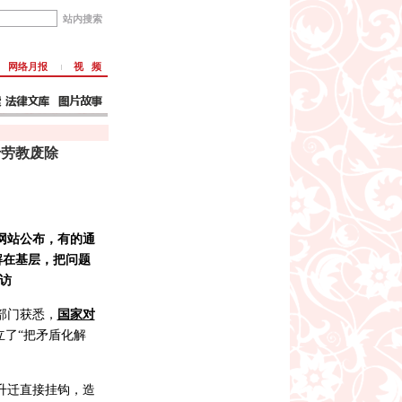
网络月报
视 频
于劳教废除
网站公布，有的通
解在基层，把问题
访
部门获悉，
国家对
立了“把矛盾化解
导升迁直接挂钩，造