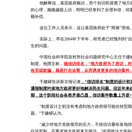
他解释说，基层政府截访，而个别访民摸透了地方
的心理，频频越级上访，明明已经拿到了合理补偿，却
额补偿。
这位工作人员表示，这让基层政府处于“两难”境地
实际上，早在2004年下半年，研究者已经预判到“
生的问题。
中国社会科学院农村所社会问题研究中心主任于建
制度。他撰文称，
搞信访排名，“地方政府为了息访，
收买或欺骗，就是打击迫害，从而诱发更多的信访案件。
于建嵘告诉新京报记者
，“信访排名”制度的设计初
通报制度约束地方政府更好地解决民生问题。但近年来
期，这个阶段社会各类矛盾凸显，信访案件数量上升是
“制度设计之初没有考虑到地方政府很可能在转型
题。”于建嵘认为。
“减少对地方党政领导的压力，不按信访量给各地
任追究制，不要求地方政府来京接访。”中国政法大学副