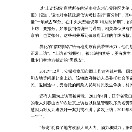
以“上访妈妈”唐慧所在的湖南省永州市零陵区为例
报》报道，该地对乡镇政府信访考核实行“百分制”，其
量”一项就占50分。在中央大型会议等“特别防护期”，
上访，要扣分。如果接到信访部门通知，相关单位没有在
京的，也要扣分。这些都关系到镇政府工作的年终考核
异化的“信访排名”给当地党政官员带来压力，他们
正常上访”。“上访者”被殴打、被非法拘禁等，屡有发
批专门替地方截访的“黑保安”。
2012年12月，安徽省阜阳市颍上县迪沟镇村民，
和占地等问题赴京上访。该镇政府接访人员委托社会闲
民。返回途中，受委托的闲杂人员与村民发生争执，村
还有人因为上访而被劳教。2011年4月，辽宁省营
的老人刘春山因39次进京上访被以扰乱管理秩序为名劳
慧因为对女儿遭强奸一案判罚不满，多次上访，2012年
一年半。
“截访”耗费了地方政府大量人力、物力和财力，据