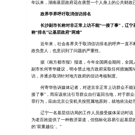
年以来，湖南基层政府花在唐慧一个人身上的公共财政
政界学界呼吁取消信访排名
长沙副市长称对非正常上访不能“一接了事”，辽宁
称“排名”让基层政府“两难”
近年来，社会各界关于取消信访排名的呼声一直不
政负责人，也意识到了问题的严重性。
据《南方都市报》报道，今年全国两会期间，全国
副市长何寄华建议，明令禁止地方政府采取任何措施围
访，并逐步取消针对地方政府的信访考核制度。
何寄华告诉媒体记者，对进京非正常上访群众不能
接了事”，而应该依法引导群众自行返回当地，对于群众
罪行为，应由北京公安机关按照属地原则，就地依法处
辽宁一名基层信访局的工作人员接受媒体采访时说
为老百姓提供了一种救济渠道，但指标化容易引起基层
的‘双重越位’。”