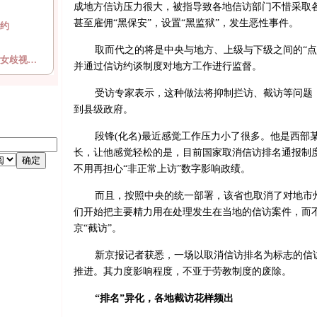
成地方信访压力很大，被指导致各地信访部门不惜采取各
甚至雇佣“黑保安”，设置“黑监狱”，发生恶性事件。
约
取而代之的将是中央与地方、上级与下级之间的“点
女歧视…
并通过信访约谈制度对地方工作进行监督。
受访专家表示，这种做法将抑制拦访、截访等问题
到县级政府。
段锋(化名)最近感觉工作压力小了很多。他是西部
长，让他感觉轻松的是，目前国家取消信访排名通报制
不用再担心“非正常上访”数字影响政绩。
而且，按照中央的统一部署，该省也取消了对地市
们开始把主要精力用在处理发生在当地的信访案件，而
京“截访”。
新京报记者获悉，一场以取消信访排名为标志的信
推进。其力度影响程度，不亚于劳教制度的废除。
“排名”异化，各地截访花样频出