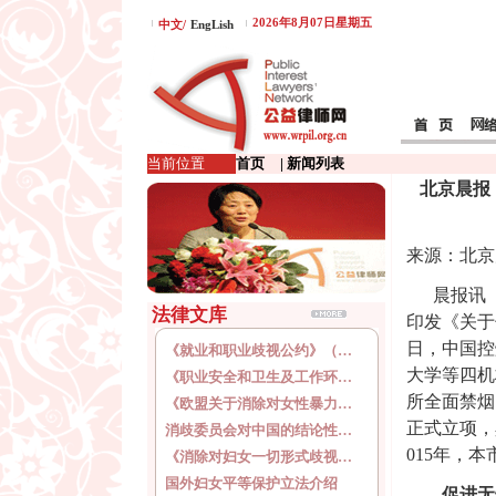
2026年8月07日星期五
中文/
EngLish
当前位置
首页
| 新闻列表
北京晨报
来源：北京晨报
晨报讯（
法律文库
印发《关于
日，中国控
《就业和职业歧视公约》（…
大学等四机
《职业安全和卫生及工作环…
所全面禁烟
《欧盟关于消除对女性暴力…
正式立项，
消歧委员会对中国的结论性…
015年，
《消除对妇女一切形式歧视…
国外妇女平等保护立法介绍
促进无