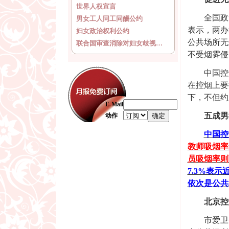
世界人权宣言
全国政协
男女工人同工同酬公约
表示，两办
妇女政治权利公约
公共场所无
联合国审查消除对妇女歧视…
不受烟雾侵
中国控烟
在控烟上要
下，不但约
E-Mail
五成男
动作
中国控
教师吸烟率
员吸烟率则
7.3%表
依次是公共场
北京控
市爱卫会专