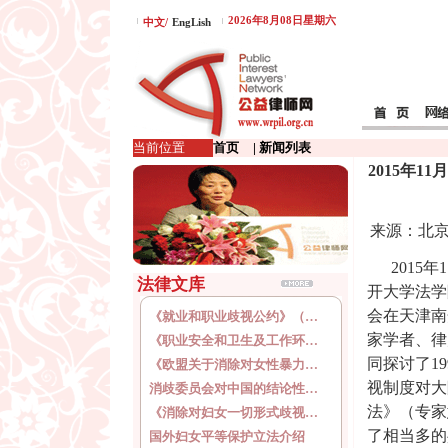
2026年8月08日星期六
中文/
EngLish
当前位置
首页
| 新闻列表
2015年1
来源：北京
2015
年
1
法律文库
开大学法学
会在天津南
《就业和职业歧视公约》（…
家学者、律
《职业安全和卫生及工作环…
同探讨了
19
《欧盟关于消除对女性暴力…
视制度对大
消歧委员会对中国的结论性…
法》（专家
《消除对妇女一切形式歧视…
了相当多的
国外妇女平等保护立法介绍