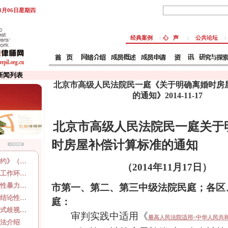
年8月06日星期四
经典案例
心 声
公共论坛
 新闻列表
北京市高级人民法院民一庭《关于明确离婚时房
的通知》2014-11-17
北京市高级人民法院民一庭
关于
时房屋补偿计算标准的通知
约》（…
（
2014
年
11
月
17
日）
工作环…
性暴力…
市第一、第二、第三中级法院民庭；各区
结论性…
庭：
式歧视…
审判实践中适用《
最高人民法院适用<
中华人民共和
法介绍