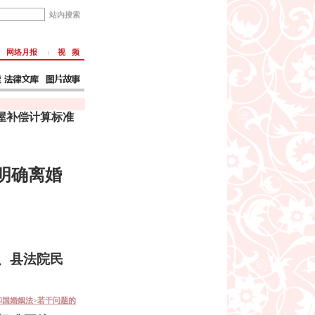
网络月报
视 频
屋补偿计算标准
明确离婚
、县法院民
国婚姻法>
若干问题的