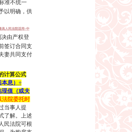
标准不统一
予以明确，供
最高人民法院适用<
中
判决由产权登
前签订合同支
夫妻共同支付
的计算公式
本息）÷
估现值（或夫
以法院委托时
过当事人提
式了解。上述
人民法院可根