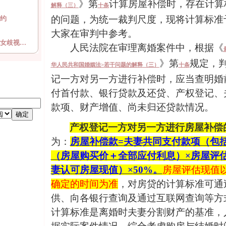
》第
计算房屋补偿时，存在计算
解释（三）
十条
的问题，为统一裁判尺度，现将计算标准
约
大家在审判中参考。
女歧视…
人民法院在审理离婚案件中，根据《
》第
规定，
华人民共和国婚姻法>
若干问题的解释（三）
十条
记一方对另一方进行补偿时，应当查明婚
付首付款、银行贷款及还贷、产权登记、
款项、财产增值、尚未归还贷款情况。
产权登记一方对另一方进行房屋补偿
为：
房屋补偿款
=
夫妻共同支付款项（包括
（房屋购买价＋全部应付利息）×房屋评
妻认可房屋现值）×
50%
。
房屋评估现值
确定的时间为准
，对房贷的计算标准可通
供、向各银行查询及通过互联网查询等方
计算标准是离婚时夫妻分割财产的基准，