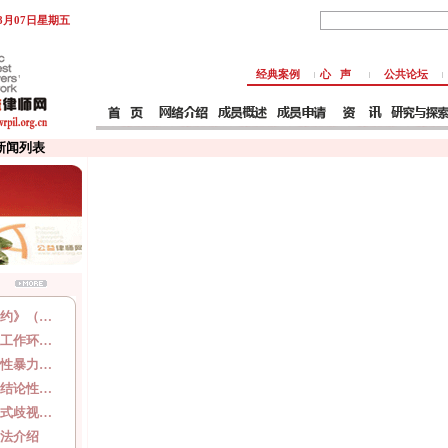
年8月07日星期五
经典案例
心 声
公共论坛
 新闻列表
约》（…
工作环…
性暴力…
结论性…
式歧视…
法介绍