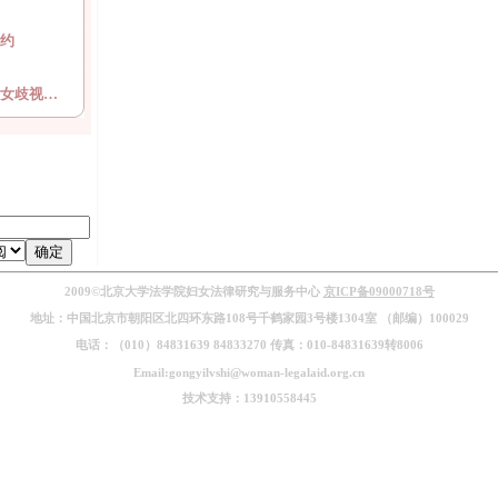
约
女歧视…
2009©北京大学法学院妇女法律研究与服务中心
京ICP备09000718号
地址：中国北京市朝阳区北四环东路108号千鹤家园3号楼1304室 （邮编）100029
电话：（010）84831639 84833270 传真：010-84831639转8006
Email:gongyilvshi@woman-legalaid.org.cn
技术支持：13910558445