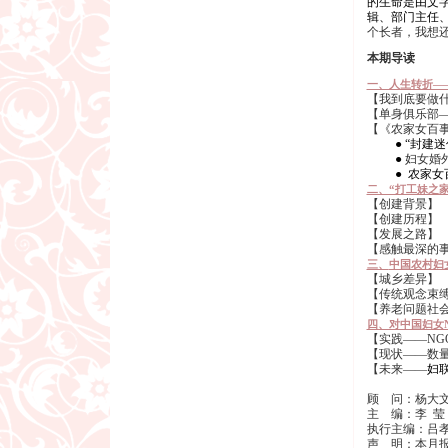
的生命是由文
辑、部门主任
个长者，我想
本期导读
一、人生转折—
【我到底要做
【单身俱乐部
【《农家女百
● “封建
●
妇女婚
● 农家
二、“打工妹之
【创建背景】
【创建历程】
【发展之路】
【感触最深的
三、
中国农村妇
【城乡差异】
【传统观念束
【养老问题社
四、对中国妇女
【实践——NG
【现状——数
【未来——
妇
顾 问：杨大文
主 编：李 莹
执行主编：吕
声 明：本月