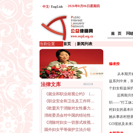
2026年8月06日星期四
中文/
EngLish
当前位置
首页
| 新闻列表
编者按
从本期开
益系列中来，
法律文库
个妇女权益保
《就业和职业歧视公约》（…
近两期月报，
《职业安全和卫生及工作环…
织——“打工妹
《欧盟关于消除对女性暴力…
村妇女的基本问
消歧委员会对中国的结论性…
她从事农村慈善
《消除对妇女一切形式歧视…
GO现状及未
国外妇女平等保护立法介绍