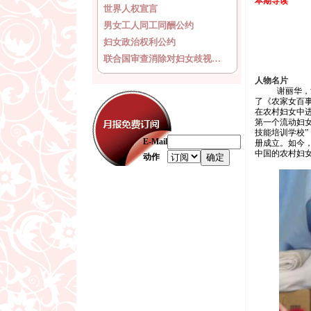
本期导读
世界人权宣言
男女工人同工同酬公约
妇女政治权利公约
联合国审查消除对妇女歧视…
人物名片
谢丽华，
了《农家女百
在农村妇女中进
第一个流动妇女
技能培训学校”
E-Mail
册成立。如今，
中国的农村妇
动作