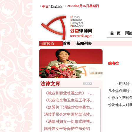
2026年8月06日星期四
中文/
EngLish
当前位置
首页
| 新闻列表
编者按
法律文库
上期话题，我们
几个焦点问题，
《就业和职业歧视公约》（…
中存在的两种
《职业安全和卫生及工作环…
价及他本人对
《欧盟关于消除对女性暴力…
消歧委员会对中国的结论性…
《消除对妇女一切形式歧视…
国外妇女平等保护立法介绍